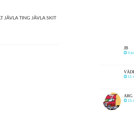
T JÄVLA TING JÄVLA SKIT
JB
3 ju
VÄDR
11 
ARG
11 