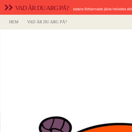
VAD ÄR DU ARG PÅ?
satans förbannade jävla helvetes skit
HEM
VAD ÄR DU ARG PÅ?