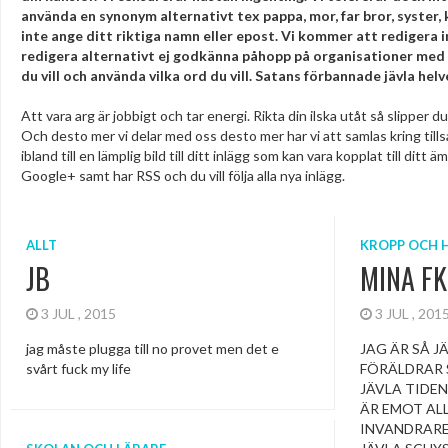
använda en synonym alternativt tex pappa, mor, far bror, syster,
inte ange ditt riktiga namn eller epost. Vi kommer att redigera
redigera alternativt ej godkänna påhopp på organisationer med vi
du vill och använda vilka ord du vill. Satans förbannade jävla helv
Att vara arg är jobbigt och tar energi. Rikta din ilska utåt så slipper d
Och desto mer vi delar med oss desto mer har vi att samlas kring tills
ibland till en lämplig bild till ditt inlägg som kan vara kopplat till d
Google+ samt har RSS och du vill följa alla nya inlägg.
ALLT
KROPP OCH 
JB
MINA F
3 JUL , 2015
3 JUL , 20
jag måste plugga till no provet men det e
JAG ÄR SÅ J
svårt fuck my life
FÖRÄLDRAR 
JÄVLA TIDEN
ÄR EMOT AL
INVANDRARE