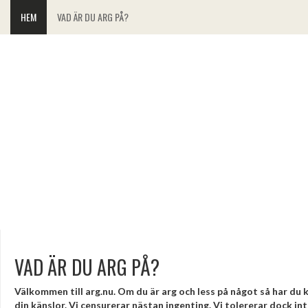
HEM
VAD ÄR DU ARG PÅ?
VAD ÄR DU ARG PÅ?
Välkommen till arg.nu. Om du är arg och less på något så har du ko
din känslor. Vi censurerar nästan ingenting. Vi tolererar dock i