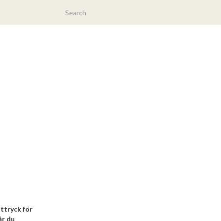
uttryck för
år du