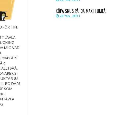
KÖPA SNUS PÅ ICA MAXI I UMEÅ
21 feb , 2011
U FÖR TIN.
TT JÄVLA
 FUCKING
RA MIG VAD
R
0.2342 ÄR?
 ÄR
K ALLTSÅÅ,
ONÄRER!?!
LUKTAR JU
ILL BO DÄR?
RE SOM
ING
N JÄVLA
NG