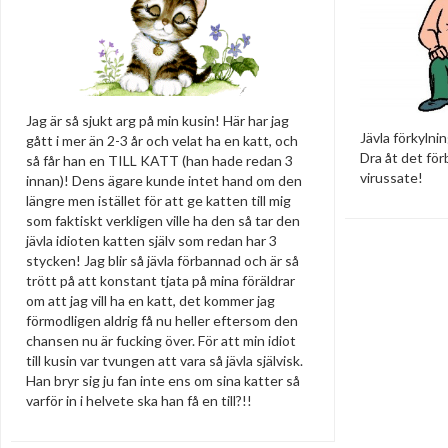
Jag är så sjukt arg på min kusin! Här har jag
Jävla förkylnin
gått i mer än 2-3 år och velat ha en katt, och
Dra åt det för
så får han en TILL KATT (han hade redan 3
virussate!
innan)! Dens ägare kunde intet hand om den
längre men istället för att ge katten till mig
som faktiskt verkligen ville ha den så tar den
jävla idioten katten själv som redan har 3
stycken! Jag blir så jävla förbannad och är så
trött på att konstant tjata på mina föräldrar
om att jag vill ha en katt, det kommer jag
förmodligen aldrig få nu heller eftersom den
chansen nu är fucking över. För att min idiot
till kusin var tvungen att vara så jävla självisk.
Han bryr sig ju fan inte ens om sina katter så
varför in i helvete ska han få en till?!!