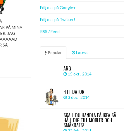
Följ oss på Google+
Följ oss på Twitter!
PÅ
AR PÅ MINA
RSS / Feed
ER: JAG
AAAAAAD
R SÅ
Popular
Latest
ARG
15 okt , 2014
FITT DATOR
3 dec , 2014
SKALL DU HANDLA PÅ IKEA SÅ
HÅLL DIG TILL MÖBLER OCH
SMÅKRAFS!
22 feb , 2011