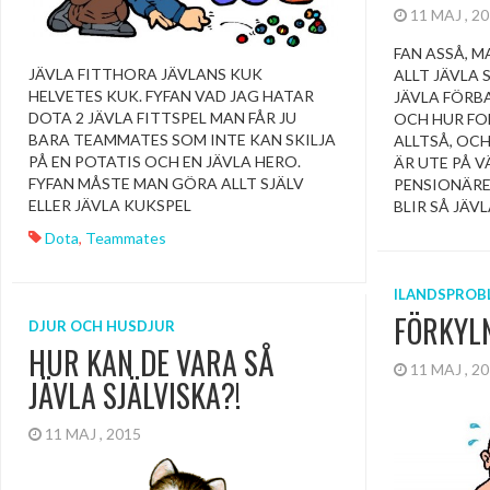
11 MAJ , 2
FAN ASSÅ, M
JÄVLA FITTHORA JÄVLANS KUK
ALLT JÄVLA S
HELVETES KUK. FYFAN VAD JAG HATAR
JÄVLA FÖRB
DOTA 2 JÄVLA FITTSPEL MAN FÅR JU
OCH HUR FOL
BARA TEAMMATES SOM INTE KAN SKILJA
ALLTSÅ, OCH
PÅ EN POTATIS OCH EN JÄVLA HERO.
ÄR UTE PÅ 
FYFAN MÅSTE MAN GÖRA ALLT SJÄLV
PENSIONÄRER
ELLER JÄVLA KUKSPEL
BLIR SÅ JÄVLA 
Dota
,
Teammates
ILANDSPROB
FÖRKYL
DJUR OCH HUSDJUR
HUR KAN DE VARA SÅ
11 MAJ , 2
JÄVLA SJÄLVISKA?!
11 MAJ , 2015