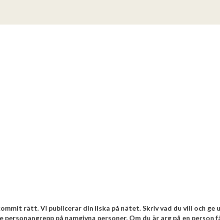
mmit rätt. Vi publicerar din ilska på nätet. Skriv vad du vill och ge 
nte personangrepp på namgivna personer. Om du är arg på en person f