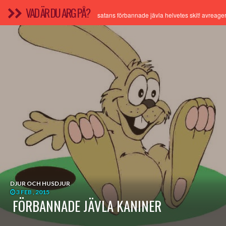
VAD ÄR DU ARG PÅ?
satans förbannade jävla helvetes skit! avreager
DJUR OCH HUSDJUR
3 FEB , 2015
FÖRBANNADE JÄVLA KANINER