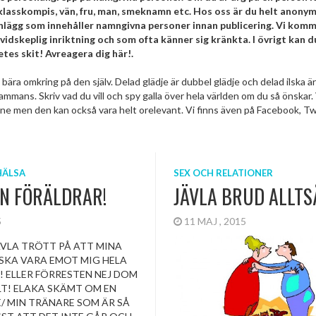
 klasskompis, vän, fru, man, smeknamn etc. Hos oss är du helt anony
 inlägg som innehåller namngivna personer innan publicering. Vi kom
dskeplig inriktning och som ofta känner sig kränkta. I övrigt kan d
etes skit! Avreagera dig här!.
u bära omkring på den själv. Delad glädje är dubbel glädje och delad ilska är
ammans. Skriv vad du vill och spy galla över hela världen om du så önskar. 
itt ämne men den kan också vara helt orelevant. Vi finns även på Facebook, T
HÄLSA
SEX OCH RELATIONER
KN FÖRÄLDRAR!
JÄVLA BRUD ALLTS
15
11 MAJ , 2015
ÄVLA TRÖTT PÅ ATT MINA
SKA VARA EMOT MIG HELA
! ELLER FÖRRESTEN NEJ DOM
LT! ELAKA SKÄMT OM EN
/ MIN TRÄNARE SOM ÄR SÅ