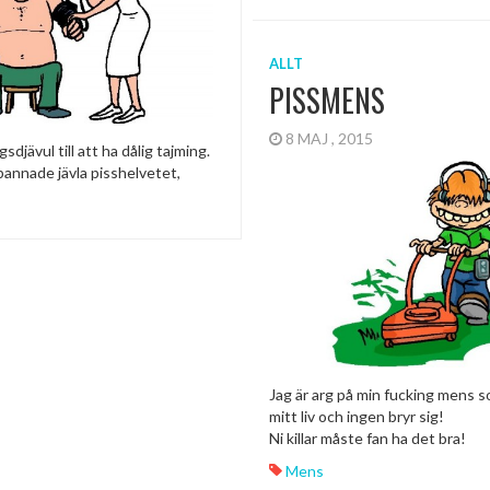
ALLT
PISSMENS
8 MAJ , 2015
gsdjävul till att ha dålig tajming.
bannade jävla pisshelvetet,
Jag är arg på min fucking mens s
mitt liv och ingen bryr sig!
Ni killar måste fan ha det bra!
Mens