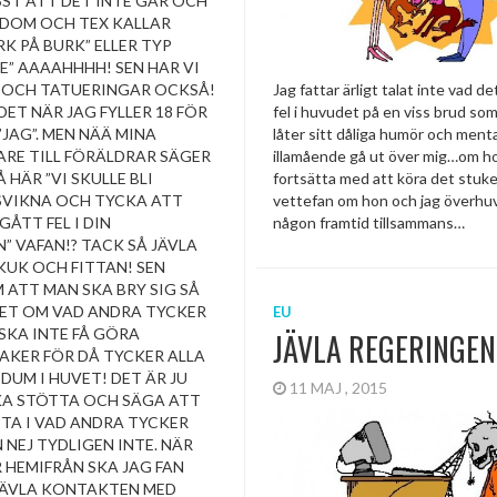
SST ATT DET INTE GÅR OCH
DOM OCH TEX KALLAR
K PÅ BURK” ELLER TYP
E” AAAAHHHH! SEN HAR VI
 OCH TATUERINGAR OCKSÅ!
Jag fattar ärligt talat inte vad det
 DET NÄR JAG FYLLER 18 FÖR
fel i huvudet på en viss brud s
”JAG”. MEN NÄÄ MINA
låter sitt dåliga humör och ment
RE TILL FÖRÄLDRAR SÄGER
illamående gå ut över mig…om h
 HÄR ”VI SKULLE BLI
fortsätta med att köra det stuket
SVIKNA OCH TYCKA ATT
vettefan om hon och jag överhu
ÅTT FEL I DIN
någon framtid tillsammans…
” VAFAN!? TACK SÅ JÄVLA
KUK OCH FITTAN! SEN
 ATT MAN SKA BRY SIG SÅ
ET OM VAD ANDRA TYCKER
EU
SKA INTE FÅ GÖRA
JÄVLA REGERINGEN
AKER FÖR DÅ TYCKER ALLA
DUM I HUVET! DET ÄR JU
11 MAJ , 2015
A STÖTTA OCH SÄGA ATT
ITA I VAD ANDRA TYCKER
N NEJ TYDLIGEN INTE. NÄR
 HEMIFRÅN SKA JAG FAN
JÄVLA KONTAKTEN MED