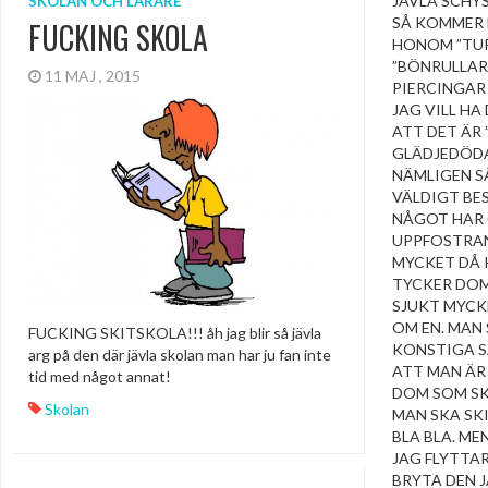
JÄVLA SCHY
SKOLAN OCH LÄRARE
SÅ KOMMER 
FUCKING SKOLA
HONOM ”TUR
”BÖNRULLAR
11 MAJ , 2015
PIERCINGAR
JAG VILL HA
ATT DET ÄR 
GLÄDJEDÖDA
NÄMLIGEN SÅ
VÄLDIGT BE
NÅGOT HAR G
UPPFOSTRAN
MYCKET DÅ 
TYCKER DOM
SJUKT MYCK
OM EN. MAN 
FUCKING SKITSKOLA!!! åh jag blir så jävla
KONSTIGA S
arg på den där jävla skolan man har ju fan inte
ATT MAN ÄR 
tid med något annat!
DOM SOM SK
Skolan
MAN SKA SK
BLA BLA. ME
JAG FLYTTAR
BRYTA DEN 