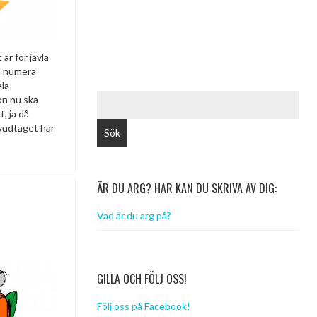
 är för jävla
om numera
ala
SÖK
on nu ska
EFTER:
, ja då
vudtaget har
ÄR DU ARG? HAR KAN DU SKRIVA AV DIG:
Vad är du arg på?
GILLA OCH FÖLJ OSS!
Följ oss på Facebook!