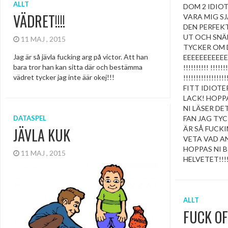
ALLT
DOM 2 IDIOT
VÄDRET!!!!
VARA MIG SJ
DEN PERFEK
UT OCH SNÄL
11 MAJ , 2015
TYCKER OM D
Jag är så jävla fucking arg på victor. Att han
EEEEEEEEEEE
bara tror han kan sitta där och bestämma
!!!!!!!!!! !!!!!!!
vädret tycker jag inte äär okej!!!
!!!!!!!!!!!!!!!!
FITT IDIOTE
LACK! HOPPA
NI LÄSER DE
DATASPEL
FAN JAG TY
ÄR SÅ FUCKI
JÄVLA KUK
VETA VAD A
HOPPAS NI B
11 MAJ , 2015
HELVETET!!!!!!
ALLT
FUCK OF