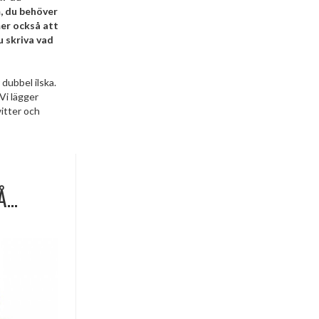
m, du behöver
mer också att
u skriva vad
 dubbel ilska.
Vi lägger
witter och
Å…