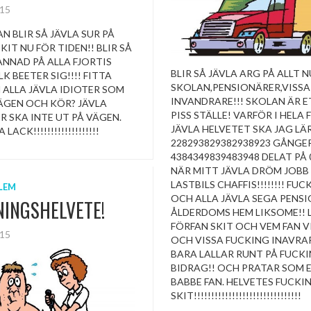
015
AN BLIR SÅ JÄVLA SUR PÅ
KIT NU FÖR TIDEN!! BLIR SÅ
ANNAD PÅ ALLA FJORTIS
BLIR SÅ JÄVLA ARG PÅ ALLT N
K BEETER SIG!!!! FITTA
SKOLAN,PENSIONÄRER,VISSA
 ALLA JÄVLA IDIOTER SOM
INVANDRARE!!! SKOLAN ÄR E
VÄGEN OCH KÖR? JÄVLA
PISS STÄLLE! VARFÖR I HELA
 SKA INTE UT PÅ VÄGEN.
JÄVLA HELVETET SKA JAG LÄ
LACK!!!!!!!!!!!!!!!!!!!
228293829382938923 GÅNGE
4384349839483948 DELAT PÅ 
NÄR MITT JÄVLA DRÖM JOBB
LASTBILS CHAFFIS!!!!!!!! FUC
LEM
OCH ALLA JÄVLA SEGA PENSI
NINGSHELVETE!
ÅLDERDOMS HEM LIKSOME!! 
FÖRFAN SKIT OCH VEM FAN V
015
OCH VISSA FUCKING INAVRA
BARA LALLAR RUNT PÅ FUCK
BIDRAG!! OCH PRATAR SOM E
BABBE FAN. HELVETES FUCKI
SKIT!!!!!!!!!!!!!!!!!!!!!!!!!!!!!!!