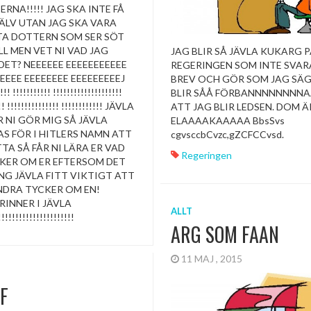
ERNA!!!!! JAG SKA INTE FÅ
ÄLV UTAN JAG SKA VARA
TA DOTTERN SOM SER SÖT
L MEN VET NI VAD JAG
JAG BLIR SÅ JÄVLA KUKARG 
ET? NEEEEEE EEEEEEEEEEE
REGERINGEN SOM INTE SVAR
EEEE EEEEEEEE EEEEEEEEEJ
BREV OCH GÖR SOM JAG SÄG
!!! !!!!!!!!!!! !!!!!!!!!!!!!!!!!!!!
BLIR SÅÅ FÖRBANNNNNNNN
!!! !!!!!!!!!!!!!!! !!!!!!!!!!!! JÄVLA
ATT JAG BLIR LEDSEN. DOM Ä
R NI GÖR MIG SÅ JÄVLA
ELAAAAKAAAAA BbsSvs
S FÖR I HITLERS NAMN ATT
cgvsccbCvzc,gZCFCCvsd.
TTA SÅ FÅR NI LÄRA ER VAD
Regeringen
CKER OM ER EFTERSOM DET
NG JÄVLA FITT VIKTIGT ATT
NDRA TYCKER OM EN!
RINNER I JÄVLA
ALLT
!!!!!!!!!!!!!!!!!!!
ARG SOM FAAN
11 MAJ , 2015
F