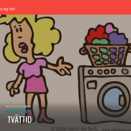
a dig här!
HUS OCH HEM
5 JAN , 2015
TVÄTTID