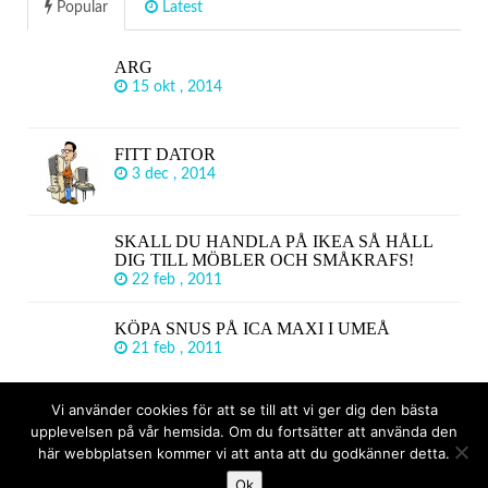
Popular
Latest
ARG
15 okt , 2014
FITT DATOR
3 dec , 2014
SKALL DU HANDLA PÅ IKEA SÅ HÅLL
DIG TILL MÖBLER OCH SMÅKRAFS!
22 feb , 2011
KÖPA SNUS PÅ ICA MAXI I UMEÅ
21 feb , 2011
Vi använder cookies för att se till att vi ger dig den bästa
upplevelsen på vår hemsida. Om du fortsätter att använda den
© Copyright 2026
VAD ÄR DU ARG PÅ?
TOP
här webbplatsen kommer vi att anta att du godkänner detta.
Ok