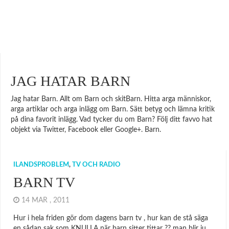
JAG HATAR BARN
Jag hatar Barn. Allt om Barn och skitBarn. Hitta arga människor,
arga artiklar och arga inlägg om Barn. Sätt betyg och lämna kritik
på dina favorit inlägg. Vad tycker du om Barn? Följ ditt favvo hat
objekt via Twitter, Facebook eller Google+. Barn.
ILANDSPROBLEM
,
TV OCH RADIO
BARN TV
14 MAR , 2011
Hur i hela friden gör dom dagens barn tv , hur kan de stå säga
en sådan sak som KNULLA när barn sitter tittar ?? man blir ju