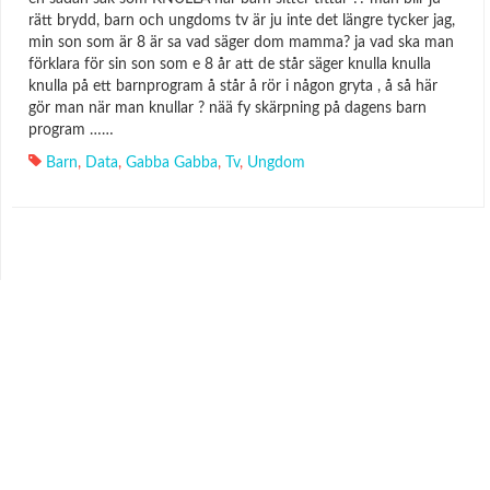
rätt brydd, barn och ungdoms tv är ju inte det längre tycker jag,
min son som är 8 är sa vad säger dom mamma? ja vad ska man
förklara för sin son som e 8 år att de står säger knulla knulla
knulla på ett barnprogram å står å rör i någon gryta , å så här
gör man när man knullar ? nää fy skärpning på dagens barn
program ……
Barn
,
Data
,
Gabba Gabba
,
Tv
,
Ungdom