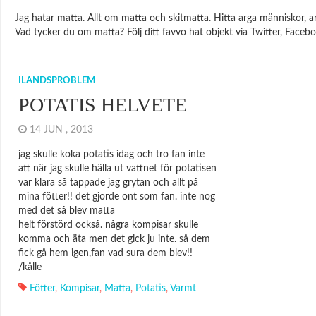
Jag hatar matta. Allt om matta och skitmatta. Hitta arga människor, ar
Vad tycker du om matta? Följ ditt favvo hat objekt via Twitter, Facebo
ILANDSPROBLEM
POTATIS HELVETE
14 JUN , 2013
jag skulle koka potatis idag och tro fan inte
att när jag skulle hälla ut vattnet för potatisen
var klara så tappade jag grytan och allt på
mina fötter!! det gjorde ont som fan. inte nog
med det så blev matta
helt förstörd också. några kompisar skulle
komma och äta men det gick ju inte. så dem
fick gå hem igen,fan vad sura dem blev!!
/kålle
Fötter
,
Kompisar
,
Matta
,
Potatis
,
Varmt