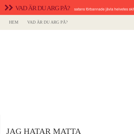
VAD ÄR DU ARG PÅ?
satans förbannade jävla helvetes skit
HEM
VAD ÄR DU ARG PÅ?
JAG HATAR MATTA