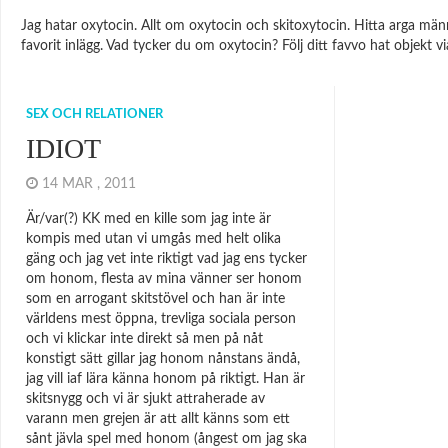
Jag hatar oxytocin. Allt om oxytocin och skitoxytocin. Hitta arga männ
favorit inlägg. Vad tycker du om oxytocin? Följ ditt favvo hat objekt v
SEX OCH RELATIONER
IDIOT
14 MAR , 2011
Är/var(?) KK med en kille som jag inte är
kompis med utan vi umgås med helt olika
gäng och jag vet inte riktigt vad jag ens tycker
om honom, flesta av mina vänner ser honom
som en arrogant skitstövel och han är inte
världens mest öppna, trevliga sociala person
och vi klickar inte direkt så men på nåt
konstigt sätt gillar jag honom nånstans ändå,
jag vill iaf lära känna honom på riktigt. Han är
skitsnygg och vi är sjukt attraherade av
varann men grejen är att allt känns som ett
sånt jävla spel med honom (ångest om jag ska