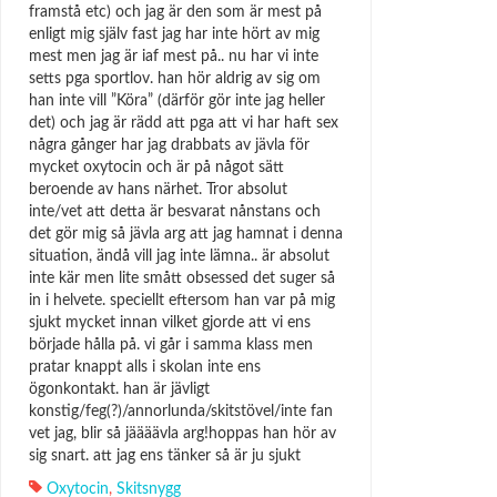
framstå etc) och jag är den som är mest på
enligt mig själv fast jag har inte hört av mig
mest men jag är iaf mest på.. nu har vi inte
setts pga sportlov. han hör aldrig av sig om
han inte vill ”Köra” (därför gör inte jag heller
det) och jag är rädd att pga att vi har haft sex
några gånger har jag drabbats av jävla för
mycket oxytocin och är på något sätt
beroende av hans närhet. Tror absolut
inte/vet att detta är besvarat nånstans och
det gör mig så jävla arg att jag hamnat i denna
situation, ändå vill jag inte lämna.. är absolut
inte kär men lite smått obsessed det suger så
in i helvete. speciellt eftersom han var på mig
sjukt mycket innan vilket gjorde att vi ens
började hålla på. vi går i samma klass men
pratar knappt alls i skolan inte ens
ögonkontakt. han är jävligt
konstig/feg(?)/annorlunda/skitstövel/inte fan
vet jag, blir så jäääävla arg!hoppas han hör av
sig snart. att jag ens tänker så är ju sjukt
Oxytocin
,
Skitsnygg