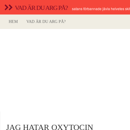
VAD ÄR DU ARG PÅ?
satans förbannade jävla helvetes skit
HEM
VAD ÄR DU ARG PÅ?
JAG HATAR OXYTOCIN