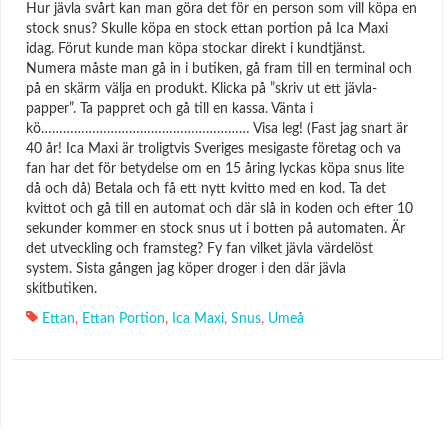
Hur jävla svårt kan man göra det för en person som vill köpa en
stock snus? Skulle köpa en stock ettan portion på Ica Maxi
idag. Förut kunde man köpa stockar direkt i kundtjänst.
Numera måste man gå in i butiken, gå fram till en terminal och
på en skärm välja en produkt. Klicka på ”skriv ut ett jävla-
papper”. Ta pappret och gå till en kassa. Vänta i
kö………………………………………………… Visa leg! (Fast jag snart är
40 år! Ica Maxi är troligtvis Sveriges mesigaste företag och va
fan har det för betydelse om en 15 åring lyckas köpa snus lite
då och då) Betala och få ett nytt kvitto med en kod. Ta det
kvittot och gå till en automat och där slå in koden och efter 10
sekunder kommer en stock snus ut i botten på automaten. Är
det utveckling och framsteg? Fy fan vilket jävla värdelöst
system. Sista gången jag köper droger i den där jävla
skitbutiken.
Ettan
,
Ettan Portion
,
Ica Maxi
,
Snus
,
Umeå